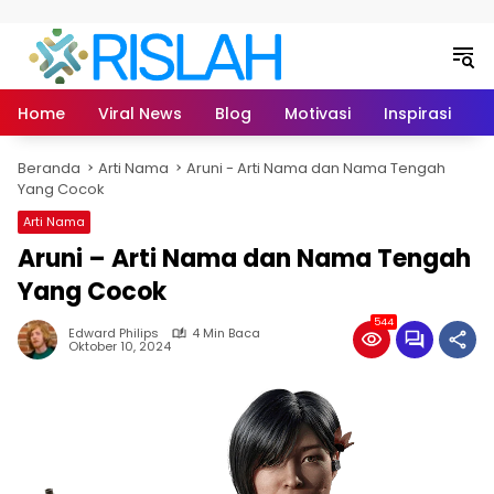
Langsung ke konten
Home
Viral News
Blog
Motivasi
Inspirasi
L
Beranda
Arti Nama
Aruni - Arti Nama dan Nama Tengah
Yang Cocok
Arti Nama
Aruni – Arti Nama dan Nama Tengah
Yang Cocok
544
Edward Philips
4 Min Baca
Oktober 10, 2024