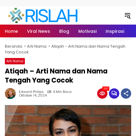
Langsung ke konten
Home
Viral News
Blog
Motivasi
Inspirasi
L
Beranda
Arti Nama
Atiqah - Arti Nama dan Nama Tengah
Yang Cocok
Arti Nama
Atiqah – Arti Nama dan Nama
Tengah Yang Cocok
367
Edward Philips
4 Min Baca
Oktober 14, 2024