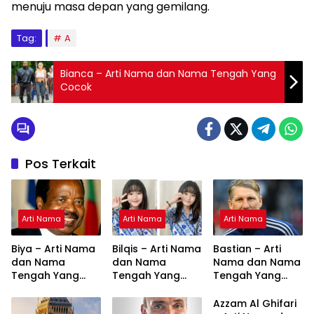
menuju masa depan yang gemilang.
Tag:
A
Bianca – Arti Nama dan Nama Tengah Yang
Cocok
Pos Terkait
Arti Nama
Arti Nama
Arti Nama
Biya – Arti Nama
Bilqis – Arti Nama
Bastian – Arti
dan Nama
dan Nama
Nama dan Nama
Tengah Yang
Tengah Yang
Tengah Yang
Cocok
Cocok
Cocok
Azzam Al Ghifari