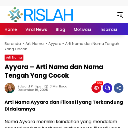
Langsung ke konten
Home
Viral News
Blog
Motivasi
Inspirasi
L
Beranda
Arti Nama
Ayyara - Arti Nama dan Nama Tengah
Yang Cocok
Arti Nama
Ayyara – Arti Nama dan Nama
Tengah Yang Cocok
630
Edward Philips
3 Min Baca
Desember 16, 2025
Arti Nama Ayyara dan Filosofi yang Terkandung
Didalamnya
Nama Ayyara memiliki keindahan yang mendalam