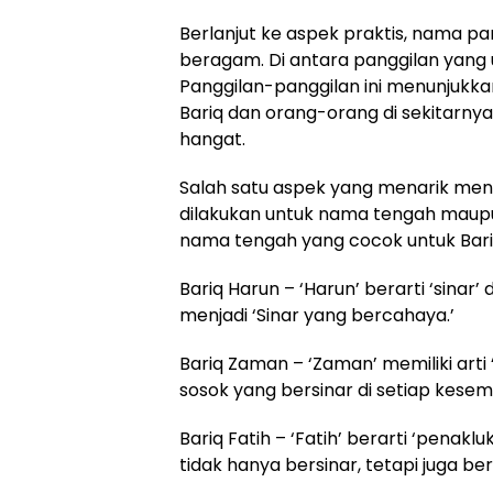
Berlanjut ke aspek praktis, nama pa
beragam. Di antara panggilan yang u
Panggilan-panggilan ini menunjukk
Bariq dan orang-orang di sekitarnya,
hangat.
Salah satu aspek yang menarik me
dilakukan untuk nama tengah maupu
nama tengah yang cocok untuk Bariq
Bariq Harun – ‘Harun’ berarti ‘sina
menjadi ‘Sinar yang bercahaya.’
Bariq Zaman – ‘Zaman’ memiliki art
sosok yang bersinar di setiap kese
Bariq Fatih – ‘Fatih’ berarti ‘penak
tidak hanya bersinar, tetapi juga b