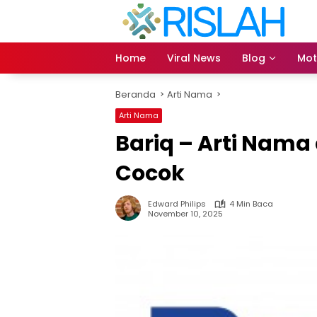
Langsung
ke
konten
Home
Viral News
Blog
Mot
Beranda
Arti Nama
Arti Nama
Bariq – Arti Nam
Cocok
Edward Philips
4 Min Baca
November 10, 2025