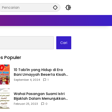
Cari
s Populer
10 Tabi’in yang Hidup di Era
Bani Umayyah Beserta Kisah
Teladan Mereka!
September 4, 2024
1
Wahai Pasangan Suami Istri
Bijaklah Dalam Menunjukkan
Kebahagiaanmu Di Publik
Februari 25, 2023
0