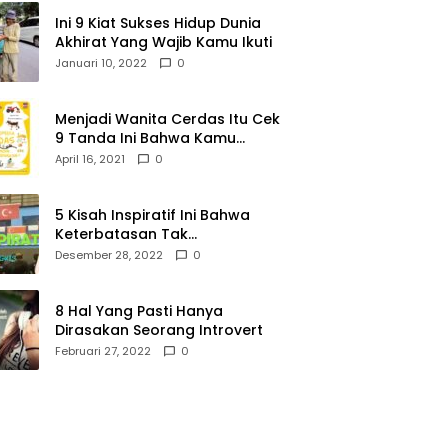
Ini 9 Kiat Sukses Hidup Dunia
Akhirat Yang Wajib Kamu Ikuti
Januari 10, 2022
0
Menjadi Wanita Cerdas Itu Cek
9 Tanda Ini Bahwa Kamu
Memang Wanita Cerdas
April 16, 2021
0
5 Kisah Inspiratif Ini Bahwa
Keterbatasan Tak
Menghalangi Segalanya
Desember 28, 2022
0
8 Hal Yang Pasti Hanya
Dirasakan Seorang Introvert
Februari 27, 2022
0