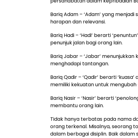
persahabatan dalam kepribadian Ba
Bariq Adam – ‘Adam’ yang menjadi
harapan dan relevansi.
Bariq Hadi – ‘Hadi’ berarti ‘penunt
penunjuk jalan bagi orang lain.
Bariq Jabar – ‘Jabar’ menunjukka
menghadapi tantangan.
Bariq Qadir – ‘Qadir’ berarti ‘kuasa
memiliki kekuatan untuk mengubah 
Bariq Nasir – ‘Nasir’ berarti ‘penol
membantu orang lain.
Tidak hanya terbatas pada nama dan 
orang terkenal. Misalnya, seorang 
dalam berbagai disiplin. Baik dalam 