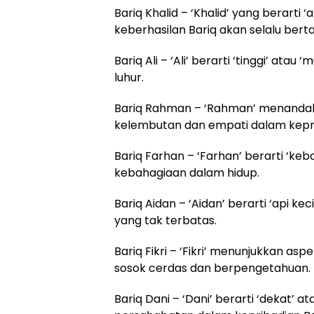
Bariq Khalid – ‘Khalid’ yang berart
keberhasilan Bariq akan selalu ber
Bariq Ali – ‘Ali’ berarti ‘tinggi’ at
luhur.
Bariq Rahman – ‘Rahman’ menandak
kelembutan dan empati dalam kepri
Bariq Farhan – ‘Farhan’ berarti ‘keb
kebahagiaan dalam hidup.
Bariq Aidan – ‘Aidan’ berarti ‘api 
yang tak terbatas.
Bariq Fikri – ‘Fikri’ menunjukkan a
sosok cerdas dan berpengetahuan.
Bariq Dani – ‘Dani’ berarti ‘dekat