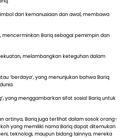
riq.
 simbol dari kemanusiaan dan awal, membawa
un’, mencerminkan Bariq sebagai pemimpin dan
n kekuatan, melambangkan keteguhan dalam
’ atau ‘berdaya’, yang menunjukan bahwa Bariq
dunia.
ong’, yang menggambarkan sifat sosial Bariq untuk
artinya, Bariq juga terlihat dalam sosok orang-
tokoh yang memiliki nama Bariq dapat ditemukan
seni, teknologi, maupun bidang lainnya, mereka