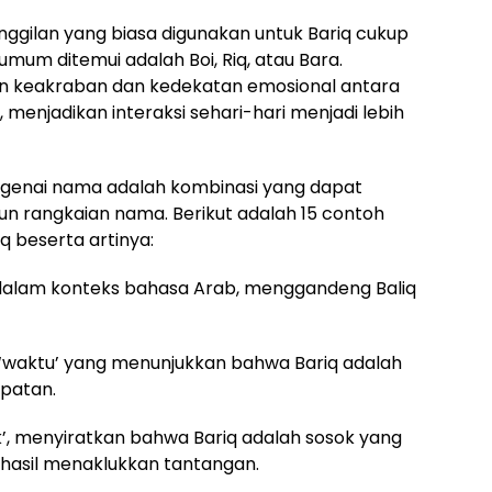
nggilan yang biasa digunakan untuk Bariq cukup
mum ditemui adalah Boi, Riq, atau Bara.
an keakraban dan kedekatan emosional antara
 menjadikan interaksi sehari-hari menjadi lebih
ngenai nama adalah kombinasi yang dapat
n rangkaian nama. Berikut adalah 15 contoh
 beserta artinya:
r’ dalam konteks bahasa Arab, menggandeng Baliq
i ‘waktu’ yang menunjukkan bahwa Bariq adalah
mpatan.
luk’, menyiratkan bahwa Bariq adalah sosok yang
erhasil menaklukkan tantangan.