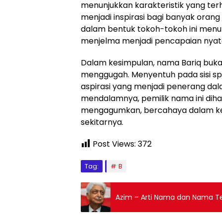
menunjukkan karakteristik yang te
menjadi inspirasi bagi banyak orang 
dalam bentuk tokoh-tokoh ini me
menjelma menjadi pencapaian nyat
Dalam kesimpulan, nama Bariq bukan
menggugah. Menyentuh pada sisi spir
aspirasi yang menjadi penerang da
mendalamnya, pemilik nama ini dih
mengagumkan, bercahaya dalam kege
sekitarnya.
Post Views:
372
Tag:
B
Azim – Arti Nama dan Nama 