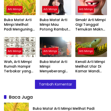
Arti Mimpi
Arti Mimpi
Arti Mimpi
Buka Mata! Arti
Buka Mata! Arti
Simak! Arti Mimpi
Mimpi Melihat
Mimpi Mau
Gigi Tanggal
Padi Menguning
Potong Rambut
Temukan Makna
yang Perlu
Tapi Tidak Jadi :
Rahasianya Disini
Diketahui
Ini Penjelasannya
Arti Mimpi
Arti Mimpi
Arti Mimpi
Wah, Arti Mimpi
Buka Mata! Arti
Kenali Arti Mimpi
Rumah Hampir
Mimpi
Melihat Ular Di
Terbakar yang
Menyeberangi
Kamar Mandi
Perlu Diketahui
Sungai Bersama
Menurut Islam :
Teman Ternyata
Ini Penjelasannya
Tambah Komentar
Ini Artinya
Menurut Pakar
Baca Juga
Buka Mata! Arti Mimpi Melihat Padi