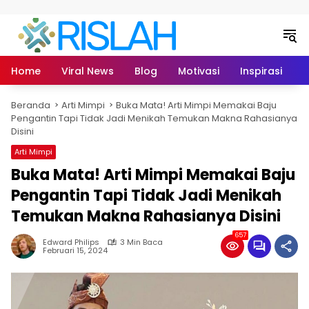
Langsung ke konten
Home
Viral News
Blog
Motivasi
Inspirasi
L
Beranda
Arti Mimpi
Buka Mata! Arti Mimpi Memakai Baju
Pengantin Tapi Tidak Jadi Menikah Temukan Makna Rahasianya
Disini
Arti Mimpi
Buka Mata! Arti Mimpi Memakai Baju
Pengantin Tapi Tidak Jadi Menikah
Temukan Makna Rahasianya Disini
657
Edward Philips
3 Min Baca
Februari 15, 2024