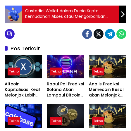
Custodial Wallet dalam Dunia Kripto:
Kemudahan Akses atau Mengorbankan
Kendali?
Pos Terkait
Tekno
Tekno
Tekno
Altcoin
Raoul Pal Prediksi
Analis Prediksi
Kapitalisasi Kecil
Solana Akan
Memecoin Besar
Melonjak Lebih
Lampaui Bitcoin
akan Melonjak
dari 27% Berkat
dengan
Lebih dari 275%
Keterlibatan
Pergerakan
dalam Beberapa
dalam Proyek
Besar
Bulan,
CBDC
Memperbarui
Tekno
Tekno
Tekno
Pandangan
tentang Bitcoin