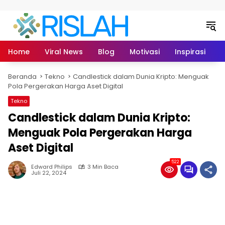
Langsung ke konten
Home
Viral News
Blog
Motivasi
Inspirasi
L
Beranda
Tekno
Candlestick dalam Dunia Kripto: Menguak
Pola Pergerakan Harga Aset Digital
Tekno
Candlestick dalam Dunia Kripto:
Menguak Pola Pergerakan Harga
Aset Digital
522
Edward Philips
3 Min Baca
Juli 22, 2024