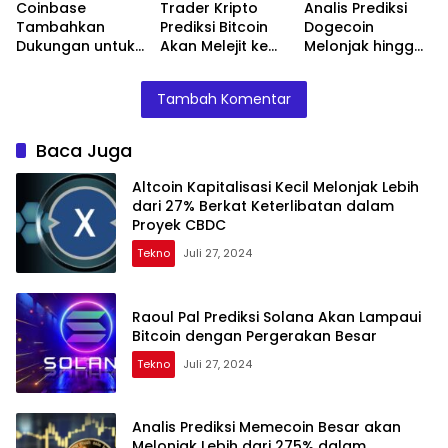
Coinbase
Trader Kripto
Analis Prediksi
dan XRP
Tambahkan
Prediksi Bitcoin
Dogecoin
Dukungan untuk
Akan Melejit ke
Melonjak hingga
Token Game
Atas $100.000
1,510% dalam
Strategi Web3
dengan Cepat,
“Supercycle
Tambah Komentar
BLOCKLORDS
Update Prospek
Memecoin” –
(LRDS)
Ethereum dan
Namun Ada
Dogecoin
Syaratnya!
Baca Juga
Altcoin Kapitalisasi Kecil Melonjak Lebih
dari 27% Berkat Keterlibatan dalam
Proyek CBDC
Tekno
Juli 27, 2024
Raoul Pal Prediksi Solana Akan Lampaui
Bitcoin dengan Pergerakan Besar
Tekno
Juli 27, 2024
Analis Prediksi Memecoin Besar akan
Melonjak Lebih dari 275% dalam