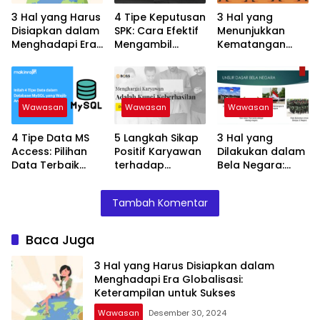
3 Hal yang Harus
4 Tipe Keputusan
3 Hal yang
Disiapkan dalam
SPK: Cara Efektif
Menunjukkan
Menghadapi Era
Mengambil
Kematangan
Globalisasi:
Keputusan yang
Emosional:
Keterampilan
Tepat!
Tanda Dewasa
untuk Sukses
dalam
Menghadapi
Wawasan
Wawasan
Wawasan
Hidup
4 Tipe Data MS
5 Langkah Sikap
3 Hal yang
Access: Pilihan
Positif Karyawan
Dilakukan dalam
Data Terbaik
terhadap
Bela Negara:
untuk Database
Pelanggan: Kunci
Kewajiban Setiap
Anda!
Keberhasilan
Warga Negara
Tambah Komentar
Bisnis Anda!
Indonesia
Baca Juga
3 Hal yang Harus Disiapkan dalam
Menghadapi Era Globalisasi:
Keterampilan untuk Sukses
Wawasan
Desember 30, 2024