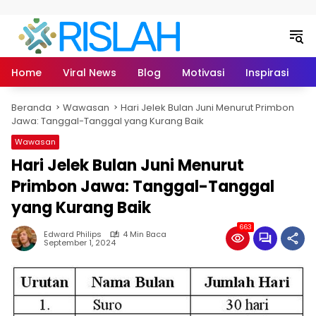
Langsung ke konten
Home
Viral News
Blog
Motivasi
Inspirasi
L
Beranda
Wawasan
Hari Jelek Bulan Juni Menurut Primbon
Jawa: Tanggal-Tanggal yang Kurang Baik
Wawasan
Hari Jelek Bulan Juni Menurut
Primbon Jawa: Tanggal-Tanggal
yang Kurang Baik
663
Edward Philips
4 Min Baca
September 1, 2024