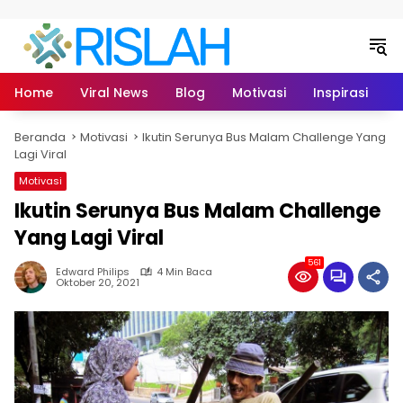
Langsung ke konten
Home
Viral News
Blog
Motivasi
Inspirasi
L
Beranda
Motivasi
Ikutin Serunya Bus Malam Challenge Yang
Lagi Viral
Motivasi
Ikutin Serunya Bus Malam Challenge
Yang Lagi Viral
561
Edward Philips
4 Min Baca
Oktober 20, 2021