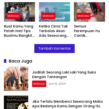
Kamu Dengan
Orang Itu
Motivasi
Motivasi
Motivasi
Buat Kamu Yang
Ketika Cinta Tak
Semua
Patah Hati Tips
Terbalas Akan
Perempuan Itu
Buatmu Bangkit
Ada Seseorang
Cantik
Dan Move On
Yang Lebih Baik
Kecantikanmu
Sedang
Akan Semakin
Tambah Komentar
Menantimu
Terpancar Luar
Dalam
Baca Juga
Jadilah Seorang Laki Laki Yang Suka
Dengan Tantangan
Motivasi
Juni 15, 2024
Jika Terlalu Membenci Seseorang Maka
Apa Bedanya Kamu Dengan Orang Itu