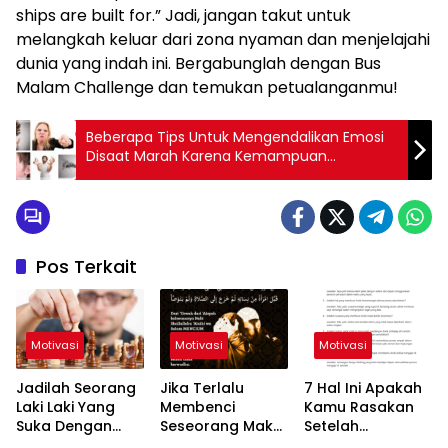
ships are built for.” Jadi, jangan takut untuk
melangkah keluar dari zona nyaman dan menjelajahi
dunia yang indah ini. Bergabunglah dengan Bus
Malam Challenge dan temukan petualanganmu!
Beberapa Tips Untuk Mengendalikan Emosi
Disaat Marah Karena Kemampuan
Mengendalikan Emosi Dapat Menjadi Ukuran
Seberapa Tinggi Kualitasmu
Pos Terkait
Motivasi
Motivasi
Motivasi
Jadilah Seorang
Jika Terlalu
7 Hal Ini Apakah
Laki Laki Yang
Membenci
Kamu Rasakan
Suka Dengan
Seseorang Maka
Setelah
Tantangan
Apa Bedanya
Bersedekah