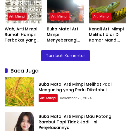
Diketahui
Ini Penjelasannya
Arti Mimpi
Arti Mimpi
Arti Mimpi
Wah, Arti Mimpi
Buka Mata! Arti
Kenali Arti Mimpi
Rumah Hampir
Mimpi
Melihat Ular Di
Terbakar yang
Menyeberangi
Kamar Mandi
Perlu Diketahui
Sungai Bersama
Menurut Islam :
Teman Ternyata
Ini Penjelasannya
Tambah Komentar
Ini Artinya
Menurut Pakar
Baca Juga
Buka Mata! Arti Mimpi Melihat Padi
Menguning yang Perlu Diketahui
Arti Mimpi
Desember 29, 2024
Buka Mata! Arti Mimpi Mau Potong
Rambut Tapi Tidak Jadi : Ini
Penjelasannya