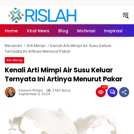
Langsung ke konten
Home
Viral News
Blog
Motivasi
Inspirasi
L
Beranda
Arti Mimpi
Kenali Arti Mimpi Air Susu Keluar
Ternyata Ini Artinya Menurut Pakar
Arti Mimpi
Kenali Arti Mimpi Air Susu Keluar
Ternyata Ini Artinya Menurut Pakar
467
Edward Philips
3 Min Baca
September 9, 2024