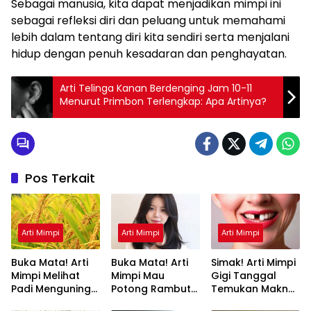
Sebagai manusia, kita dapat menjadikan mimpi ini
sebagai refleksi diri dan peluang untuk memahami
lebih dalam tentang diri kita sendiri serta menjalani
hidup dengan penuh kesadaran dan penghayatan.
Arti Telinga Kanan Berdenging Jam 10-11
Menurut Primbon Terlengkap: Apa Artinya?
Pos Terkait
Arti Mimpi
Arti Mimpi
Arti Mimpi
Buka Mata! Arti
Buka Mata! Arti
Simak! Arti Mimpi
Mimpi Melihat
Mimpi Mau
Gigi Tanggal
Padi Menguning
Potong Rambut
Temukan Makna
yang Perlu
Tapi Tidak Jadi :
Rahasianya Disini