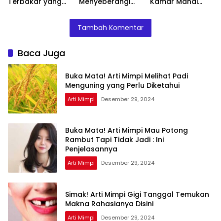
Terbakar yang
Menyeberangi
Kamar Mandi
Perlu Diketahui
Sungai Bersama
Menurut Islam :
Teman Ternyata
Ini Penjelasannya
Tambah Komentar
Ini Artinya
Menurut Pakar
Baca Juga
Buka Mata! Arti Mimpi Melihat Padi
Menguning yang Perlu Diketahui
Arti Mimpi
Desember 29, 2024
Buka Mata! Arti Mimpi Mau Potong
Rambut Tapi Tidak Jadi : Ini
Penjelasannya
Arti Mimpi
Desember 29, 2024
Simak! Arti Mimpi Gigi Tanggal Temukan
Makna Rahasianya Disini
Arti Mimpi
Desember 29, 2024