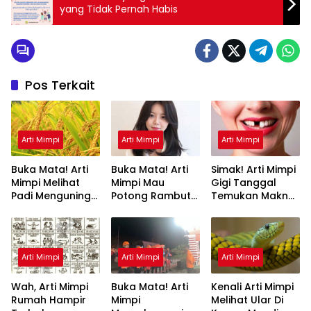
yang Tidak Pernah Habis
Pos Terkait
Arti Mimpi
Arti Mimpi
Arti Mimpi
Buka Mata! Arti
Buka Mata! Arti
Simak! Arti Mimpi
Mimpi Melihat
Mimpi Mau
Gigi Tanggal
Padi Menguning
Potong Rambut
Temukan Makna
yang Perlu
Tapi Tidak Jadi :
Rahasianya Disini
Diketahui
Ini Penjelasannya
Arti Mimpi
Arti Mimpi
Arti Mimpi
Wah, Arti Mimpi
Buka Mata! Arti
Kenali Arti Mimpi
Rumah Hampir
Mimpi
Melihat Ular Di