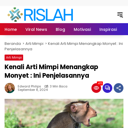
Langsung ke konten
Home
Viral News
Blog
Motivasi
Inspirasi
L
Beranda
Arti Mimpi
Kenali Arti Mimpi Menangkap Monyet : Ini
Penjelasannya
Arti Mimpi
Kenali Arti Mimpi Menangkap
Monyet : Ini Penjelasannya
415
Edward Philips
3 Min Baca
September 8, 2024