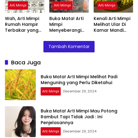
Arti Mimpi
Arti Mimpi
Arti Mimpi
Wah, Arti Mimpi
Buka Mata! Arti
Kenali Arti Mimpi
Rumah Hampir
Mimpi
Melihat Ular Di
Terbakar yang
Menyeberangi
Kamar Mandi
Perlu Diketahui
Sungai Bersama
Menurut Islam :
Teman Ternyata
Ini Penjelasannya
Tambah Komentar
Ini Artinya
Menurut Pakar
Baca Juga
Buka Mata! Arti Mimpi Melihat Padi
Menguning yang Perlu Diketahui
Arti Mimpi
Desember 29, 2024
Buka Mata! Arti Mimpi Mau Potong
Rambut Tapi Tidak Jadi : Ini
Penjelasannya
Arti Mimpi
Desember 29, 2024