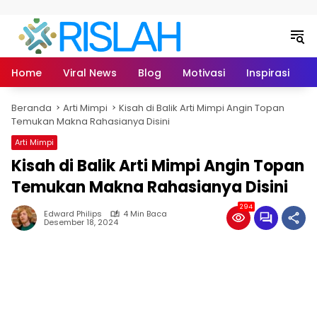
Langsung ke konten
Home
Viral News
Blog
Motivasi
Inspirasi
L
Beranda
Arti Mimpi
Kisah di Balik Arti Mimpi Angin Topan
Temukan Makna Rahasianya Disini
Arti Mimpi
Kisah di Balik Arti Mimpi Angin Topan
Temukan Makna Rahasianya Disini
294
Edward Philips
4 Min Baca
Desember 18, 2024