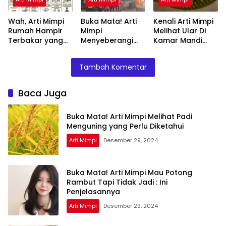
Wah, Arti Mimpi
Buka Mata! Arti
Kenali Arti Mimpi
Rumah Hampir
Mimpi
Melihat Ular Di
Terbakar yang
Menyeberangi
Kamar Mandi
Perlu Diketahui
Sungai Bersama
Menurut Islam :
Teman Ternyata
Ini Penjelasannya
Tambah Komentar
Ini Artinya
Menurut Pakar
Baca Juga
Buka Mata! Arti Mimpi Melihat Padi
Menguning yang Perlu Diketahui
Arti Mimpi
Desember 29, 2024
Buka Mata! Arti Mimpi Mau Potong
Rambut Tapi Tidak Jadi : Ini
Penjelasannya
Arti Mimpi
Desember 29, 2024