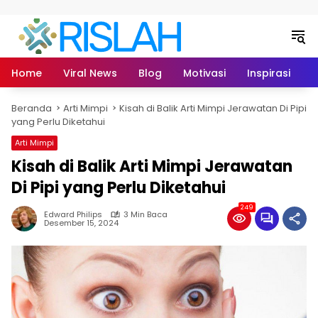
Langsung ke konten
Home
Viral News
Blog
Motivasi
Inspirasi
L
Beranda
Arti Mimpi
Kisah di Balik Arti Mimpi Jerawatan Di Pipi
yang Perlu Diketahui
Arti Mimpi
Kisah di Balik Arti Mimpi Jerawatan
Di Pipi yang Perlu Diketahui
249
Edward Philips
3 Min Baca
Desember 15, 2024