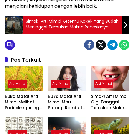
menjalani kehidupan dengan lebih baik.
Simak! Arti Mimpi Ketemu Kakek Yang Sudah
Meninggal Temukan Makna Rahasianya
Disini
Pos Terkait
Arti Mimpi
Arti Mimpi
Arti Mimpi
Buka Mata! Arti
Buka Mata! Arti
Simak! Arti Mimpi
Mimpi Melihat
Mimpi Mau
Gigi Tanggal
Padi Menguning
Potong Rambut
Temukan Makna
yang Perlu
Tapi Tidak Jadi :
Rahasianya Disini
Diketahui
Ini Penjelasannya
Arti Mimpi
Arti Mimpi
Arti Mimpi