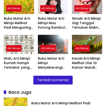
Arti Mimpi
Arti Mimpi
Arti Mimpi
Buka Mata! Arti
Buka Mata! Arti
Simak! Arti Mimpi
Mimpi Melihat
Mimpi Mau
Gigi Tanggal
Padi Menguning
Potong Rambut
Temukan Makna
yang Perlu
Tapi Tidak Jadi :
Rahasianya Disini
Diketahui
Ini Penjelasannya
Arti Mimpi
Arti Mimpi
Arti Mimpi
Wah, Arti Mimpi
Buka Mata! Arti
Kenali Arti Mimpi
Rumah Hampir
Mimpi
Melihat Ular Di
Terbakar yang
Menyeberangi
Kamar Mandi
Perlu Diketahui
Sungai Bersama
Menurut Islam :
Teman Ternyata
Ini Penjelasannya
Tambah Komentar
Ini Artinya
Menurut Pakar
Baca Juga
Buka Mata! Arti Mimpi Melihat Padi