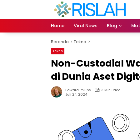
Langsung
ke
konten
Home
Viral News
Blog
Mot
Beranda
Tekno
Tekno
Non-Custodial Wa
di Dunia Aset Digit
Edward Philips
3 Min Baca
Juli 24, 2024