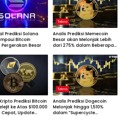
Tekno
al Prediksi Solana
Analis Prediksi Memecoin
mpaui Bitcoin
Besar akan Melonjak Lebih
 Pergerakan Besar
dari 275% dalam Beberapa
Bulan, Memperbarui
Pandangan tentang Bitcoin
dan XRP
Tekno
Kripto Prediksi Bitcoin
Analis Prediksi Dogecoin
lejit ke Atas $100.000
Melonjak hingga 1,510%
 Cepat, Update
dalam “Supercycle
k Ethereum dan
Memecoin” – Namun Ada
in
Syaratnya!