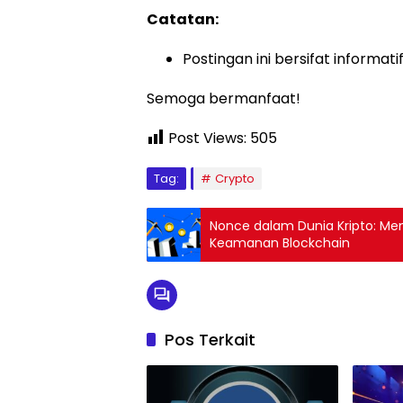
Catatan:
Postingan ini bersifat informat
Semoga bermanfaat!
Post Views:
505
Tag:
Crypto
Nonce dalam Dunia Kripto: Me
Keamanan Blockchain
Pos Terkait