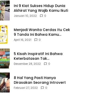
Ini 9 Kiat Sukses Hidup Dunia
Akhirat Yang Wajib Kamu Ikuti
Januari 10, 2022
0
Menjadi Wanita Cerdas Itu Cek
9 Tanda Ini Bahwa Kamu
Memang Wanita Cerdas
April 16, 2021
0
5 Kisah Inspiratif Ini Bahwa
Keterbatasan Tak
Menghalangi Segalanya
Desember 28, 2022
0
8 Hal Yang Pasti Hanya
Dirasakan Seorang Introvert
Februari 27, 2022
0