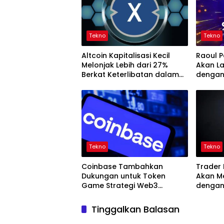
Tekno
Tekno
Altcoin Kapitalisasi Kecil
Raoul P
Melonjak Lebih dari 27%
Akan La
Berkat Keterlibatan dalam
dengan
Proyek CBDC
Tekno
Tekno
Coinbase Tambahkan
Trader 
Dukungan untuk Token
Akan Me
Game Strategi Web3
dengan
BLOCKLORDS (LRDS)
Prospe
Dogeco
Tinggalkan Balasan