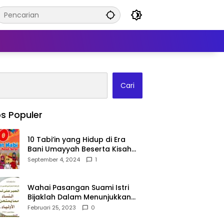
Cari
s Populer
10 Tabi’in yang Hidup di Era
Bani Umayyah Beserta Kisah
Teladan Mereka!
September 4, 2024
1
Wahai Pasangan Suami Istri
Bijaklah Dalam Menunjukkan
Kebahagiaanmu Di Publik
Februari 25, 2023
0