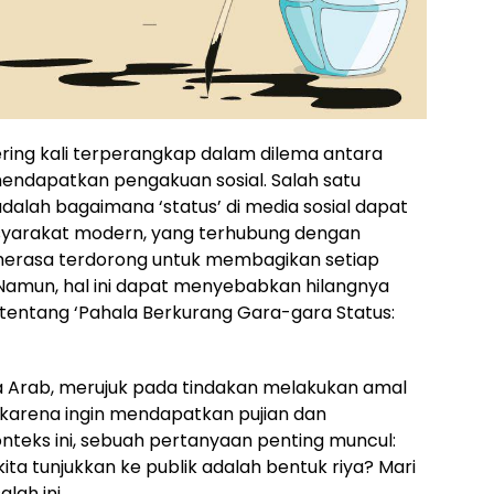
ering kali terperangkap dalam dilema antara
mendapatkan pengakuan sosial. Salah satu
alah bagaimana ‘status’ di media sosial dapat
syarakat modern, yang terhubung dengan
li merasa terdorong untuk membagikan setiap
amun, hal ini dapat menyebabkan hilangnya
m tentang ‘Pahala Berkurang Gara-gara Status:
asa Arab, merujuk pada tindakan melakukan amal
n karena ingin mendapatkan pujian dan
onteks ini, sebuah pertanyaan penting muncul:
ta tunjukkan ke publik adalah bentuk riya? Mari
lah ini.