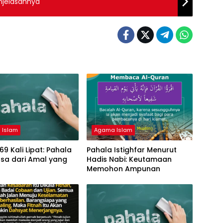
njelasannya
 Islam
Agama Islam
69 Kali Lipat: Pahala
Pahala Istighfar Menurut
asa dari Amal yang
Hadis Nabi: Keutamaan
Memohon Ampunan