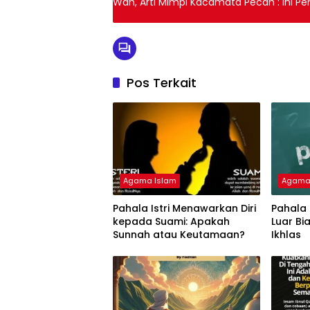
Wah, Arti Mimpi Kacamata Pecah : Ini Pe
Pos Terkait
Agama Islam
Agama
Pahala Istri Menawarkan Diri
Pahala 
kepada Suami: Apakah
Luar Bi
Sunnah atau Keutamaan?
Ikhlas