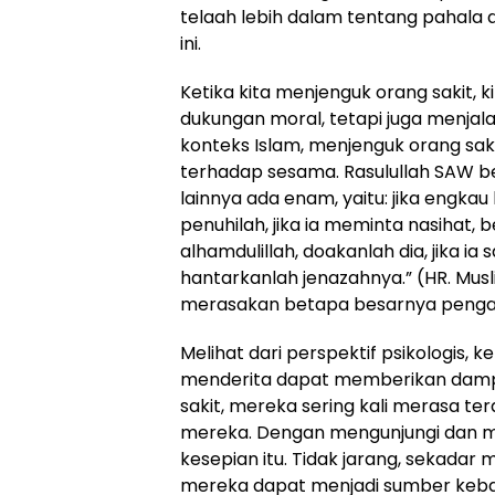
telaah lebih dalam tentang pahala
ini.
Ketika kita menjenguk orang sakit,
dukungan moral, tetapi juga menjal
konteks Islam, menjenguk orang sak
terhadap sesama. Rasulullah SAW b
lainnya ada enam, yaitu: jika engka
penuhilah, jika ia meminta nasihat, 
alhamdulillah, doakanlah dia, jika ia s
hantarkanlah jenazahnya.” (HR. Mus
merasakan betapa besarnya pengar
Melihat dari perspektif psikologis,
menderita dapat memberikan dampak
sakit, mereka sering kali merasa t
mereka. Dengan mengunjungi dan me
kesepian itu. Tidak jarang, sekad
mereka dapat menjadi sumber kebah