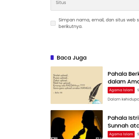
Simpan nama, email, dan situs web 
berikutnya.
Baca Juga
Pahala Ber
dalam Ama
Agama Islam
Dalam kehidupan
Pahala Ist
Sunnah at
Agama Islam