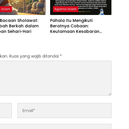
 Islam
Agama Islam
 Bacaan Sholawat:
Pahala Itu Mengikuti
ah Berkah dalam
Beratnya Cobaan:
an Sehari-Hari
Keutamaan Kesabaran
dalam Ujian
kan.
Ruas yang wajib ditandai
*