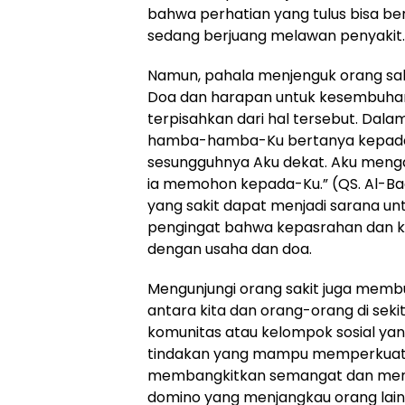
bahwa perhatian yang tulus bisa be
sedang berjuang melawan penyakit.
Namun, pahala menjenguk orang sakit
Doa dan harapan untuk kesembuhan 
terpisahkan dari hal tersebut. Dala
hamba-hamba-Ku bertanya kepadam
sesungguhnya Aku dekat. Aku meng
ia memohon kepada-Ku.” (QS. Al-Baq
yang sakit dapat menjadi sarana unt
pengingat bahwa kepasrahan dan ke
dengan usaha dan doa.
Mengunjungi orang sakit juga membu
antara kita dan orang-orang di sek
komunitas atau kelompok sosial yan
tindakan yang mampu memperkuat ras
membangkitkan semangat dan meny
domino yang menjangkau orang lain. Ni