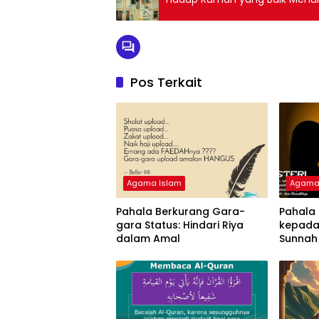
Pos Terkait
Agama Islam
Agama
Pahala Berkurang Gara-
Pahala 
gara Status: Hindari Riya
kepada
dalam Amal
Sunnah