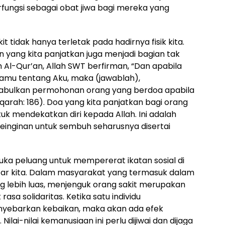
rfungsi sebagai obat jiwa bagi mereka yang
 tidak hanya terletak pada hadirnya fisik kita.
yang kita panjatkan juga menjadi bagian tak
m Al-Qur’an, Allah SWT berfirman, “Dan apabila
u tentang Aku, maka (jawablah),
abulkan permohonan orang yang berdoa apabila
arah: 186). Doa yang kita panjatkan bagi orang
uk mendekatkan diri kepada Allah. Ini adalah
inginan untuk sembuh seharusnya disertai
ka peluang untuk mempererat ikatan sosial di
itar kita. Dalam masyarakat yang termasuk dalam
g lebih luas, menjenguk orang sakit merupakan
a solidaritas. Ketika satu individu
ebarkan kebaikan, maka akan ada efek
lai-nilai kemanusiaan ini perlu dijiwai dan dijaga