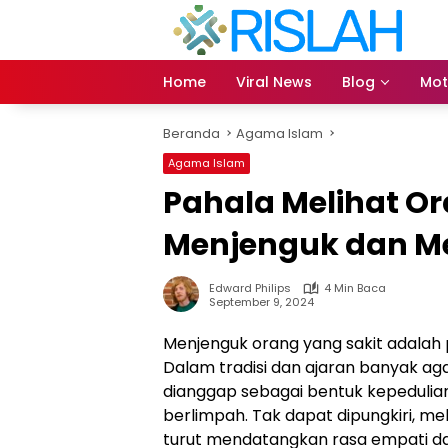
Langsung
ke
konten
Home
Viral News
Blog
Mot
Beranda
Agama Islam
Agama Islam
Pahala Melihat O
Menjenguk dan 
Edward Philips
4 Min Baca
September 9, 2024
Menjenguk orang yang sakit adalah 
Dalam tradisi dan ajaran banyak agam
dianggap sebagai bentuk kepedulian
berlimpah. Tak dapat dipungkiri, m
turut mendatangkan rasa empati da