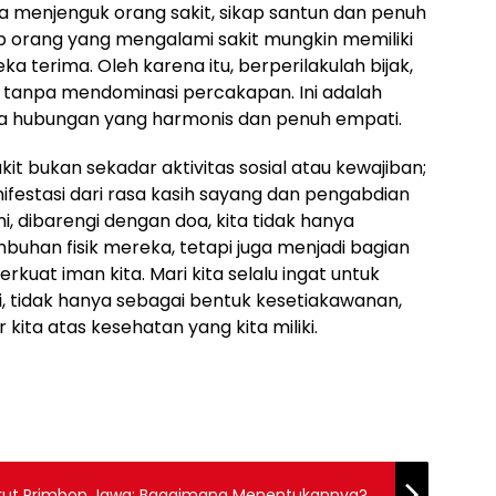
ta menjenguk orang sakit, sikap santun dan penuh
ap orang yang mengalami sakit mungkin memiliki
 terima. Oleh karena itu, berperilakulah bijak,
tanpa mendominasi percakapan. Ini adalah
ga hubungan yang harmonis dan penuh empati.
t bukan sekadar aktivitas sosial atau kewajiban;
manifestasi dari rasa kasih sayang dan pengabdian
i, dibarengi dengan doa, kita tidak hanya
buhan fisik mereka, tetapi juga menjadi bagian
rkuat iman kita. Mari kita selalu ingat untuk
, tidak hanya sebagai bentuk kesetiakawanan,
kita atas kesehatan yang kita miliki.
rut Primbon Jawa: Bagaimana Menentukannya?