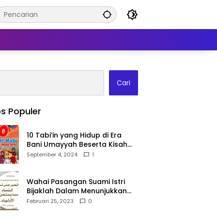
Cari
s Populer
10 Tabi’in yang Hidup di Era
Bani Umayyah Beserta Kisah
Teladan Mereka!
September 4, 2024
1
Wahai Pasangan Suami Istri
Bijaklah Dalam Menunjukkan
Kebahagiaanmu Di Publik
Februari 25, 2023
0