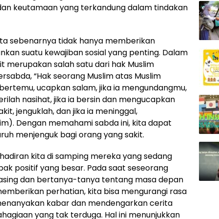
 dan keutamaan yang terkandung dalam tindakan
 kita sebenarnya tidak hanya memberikan
ankan suatu kewajiban sosial yang penting. Dalam
it merupakan salah satu dari hak Muslim
ersabda, “Hak seorang Muslim atas Muslim
u bertemu, ucapkan salam, jika ia mengundangmu,
berilah nasihat, jika ia bersin dan mengucapkan
akit, jenguklah, dan jika ia meninggal,
lim). Dengan memahami sabda ini, kita dapat
uh menjenguk bagi orang yang sakit.
 kehadiran kita di samping mereka yang sedang
 positif yang besar. Pada saat seseorang
erasing dan bertanya-tanya tentang masa depan
mberikan perhatian, kita bisa mengurangi rasa
ar menanyakan kabar dan mendengarkan cerita
agiaan yang tak terduga. Hal ini menunjukkan