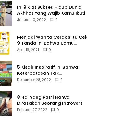
Ini 9 Kiat Sukses Hidup Dunia
Akhirat Yang Wajib Kamu Ikuti
Januari 10, 2022
0
Menjadi Wanita Cerdas Itu Cek
9 Tanda Ini Bahwa Kamu
Memang Wanita Cerdas
April 16, 2021
0
5 Kisah Inspiratif Ini Bahwa
Keterbatasan Tak
Menghalangi Segalanya
Desember 28, 2022
0
8 Hal Yang Pasti Hanya
Dirasakan Seorang Introvert
Februari 27, 2022
0