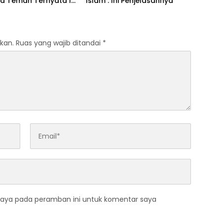
a Teman Ternyata Ini
Islam : Ini Penjelasannya
 Menurut Pakar
kan.
Ruas yang wajib ditandai
*
saya pada peramban ini untuk komentar saya