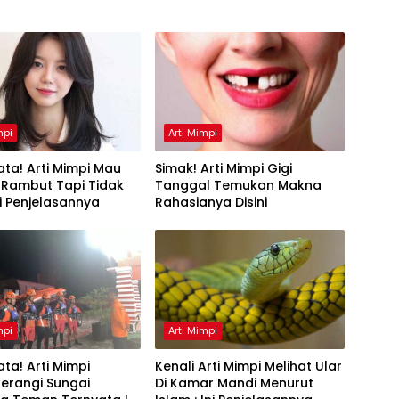
mpi
Arti Mimpi
ta! Arti Mimpi Mau
Simak! Arti Mimpi Gigi
 Rambut Tapi Tidak
Tanggal Temukan Makna
Ini Penjelasannya
Rahasianya Disini
mpi
Arti Mimpi
ta! Arti Mimpi
Kenali Arti Mimpi Melihat Ular
erangi Sungai
Di Kamar Mandi Menurut