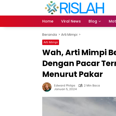
Langsung
ke
konten
Home
Viral News
Blog
Mot
Beranda
Arti Mimpi
Arti Mimpi
Wah, Arti Mimpi 
Dengan Pacar Tern
Menurut Pakar
Edward Philips
2 Min Baca
Januari 5, 2024