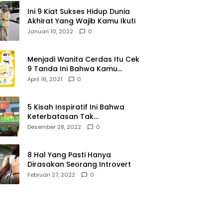
Ini 9 Kiat Sukses Hidup Dunia
Akhirat Yang Wajib Kamu Ikuti
Januari 10, 2022
0
Menjadi Wanita Cerdas Itu Cek
9 Tanda Ini Bahwa Kamu
Memang Wanita Cerdas
April 16, 2021
0
5 Kisah Inspiratif Ini Bahwa
Keterbatasan Tak
Menghalangi Segalanya
Desember 28, 2022
0
8 Hal Yang Pasti Hanya
Dirasakan Seorang Introvert
Februari 27, 2022
0