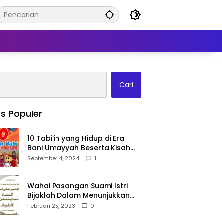
Cari
s Populer
10 Tabi’in yang Hidup di Era
Bani Umayyah Beserta Kisah
Teladan Mereka!
September 4, 2024
1
Wahai Pasangan Suami Istri
Bijaklah Dalam Menunjukkan
Kebahagiaanmu Di Publik
Februari 25, 2023
0