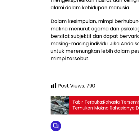
mengekspresikan hasrat dan keingina
alami dalam kehidupan manusia.
Dalam kesimpulan, mimpi berhubung
makna menurut agama dan psikologi. 
bersifat subjektif dan dapat berva
masing-masing individu. Jika Anda se
untuk merenungkan lebih dalam pes
mimpi tersebut.
Post Views:
790
Tabir Terbuka:Rahasia Tersemb
Temukan Makna Rahasianya Di