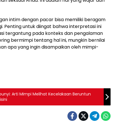
n seksual Anda. Ini adalah hal yang wajar dan
an intim dengan pacar bisa memiliki beragam
Penting untuk diingat bahwa interpretasi ini
riasi tergantung pada konteks dan pengalaman
ring bermimpi tentang hal ini, mungkin bernilai
an apa yang ingin disampaikan oleh mimpi-
unyi: Arti Mimpi Melihat Kecelakaan Beruntun
sini