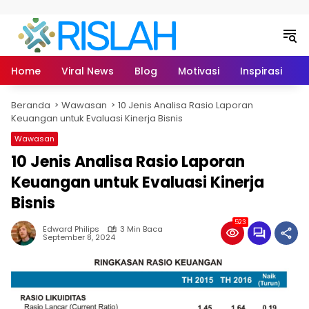
Langsung ke konten
Home
Viral News
Blog
Motivasi
Inspirasi
L
Beranda
Wawasan
10 Jenis Analisa Rasio Laporan
Keuangan untuk Evaluasi Kinerja Bisnis
Wawasan
10 Jenis Analisa Rasio Laporan
Keuangan untuk Evaluasi Kinerja
Bisnis
523
Edward Philips
3 Min Baca
September 8, 2024