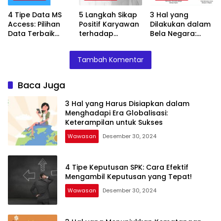
4 Tipe Data MS
5 Langkah Sikap
3 Hal yang
Access: Pilihan
Positif Karyawan
Dilakukan dalam
Data Terbaik
terhadap
Bela Negara:
untuk Database
Pelanggan: Kunci
Kewajiban Setiap
Anda!
Keberhasilan
Warga Negara
Tambah Komentar
Bisnis Anda!
Indonesia
Baca Juga
3 Hal yang Harus Disiapkan dalam
Menghadapi Era Globalisasi:
Keterampilan untuk Sukses
Wawasan
Desember 30, 2024
4 Tipe Keputusan SPK: Cara Efektif
Mengambil Keputusan yang Tepat!
Wawasan
Desember 30, 2024