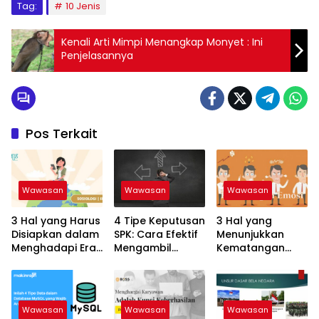
Tag:
10 Jenis
Kenali Arti Mimpi Menangkap Monyet : Ini
Penjelasannya
Pos Terkait
Wawasan
Wawasan
Wawasan
3 Hal yang Harus
4 Tipe Keputusan
3 Hal yang
Disiapkan dalam
SPK: Cara Efektif
Menunjukkan
Menghadapi Era
Mengambil
Kematangan
Globalisasi:
Keputusan yang
Emosional:
Keterampilan
Tepat!
Tanda Dewasa
untuk Sukses
dalam
Menghadapi
Wawasan
Wawasan
Wawasan
Hidup