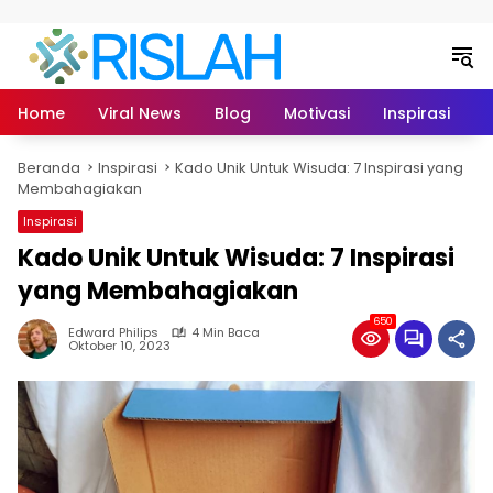
Langsung ke konten
Home
Viral News
Blog
Motivasi
Inspirasi
L
Beranda
Inspirasi
Kado Unik Untuk Wisuda: 7 Inspirasi yang
Membahagiakan
Inspirasi
Kado Unik Untuk Wisuda: 7 Inspirasi
yang Membahagiakan
650
Edward Philips
4 Min Baca
Oktober 10, 2023