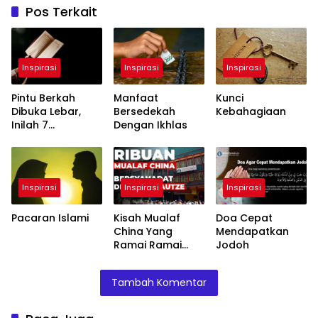
Pos Terkait
Inspirasi
Inspirasi
Inspirasi
Pintu Berkah
Manfaat
Kunci
Dibuka Lebar,
Bersedekah
Kebahagiaan
Inilah 7
Dengan Ikhlas
Keajaiban Pahala
Membaca
Alquran
Inspirasi
Inspirasi
Inspirasi
Pacaran Islami
Kisah Mualaf
Doa Cepat
China Yang
Mendapatkan
Ramai Ramai
Jodoh
Masuk Islam
Tambah Komentar