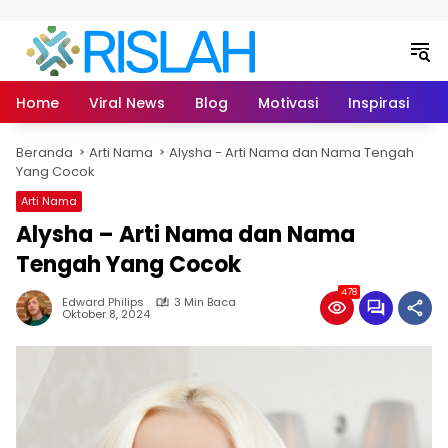
Langsung ke konten
Home
Viral News
Blog
Motivasi
Inspirasi
L
Beranda
Arti Nama
Alysha - Arti Nama dan Nama Tengah
Yang Cocok
Arti Nama
Alysha – Arti Nama dan Nama
Tengah Yang Cocok
478
Edward Philips
3 Min Baca
Oktober 8, 2024