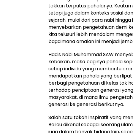
takkan terputus pahalanya. Keutamaa
tetapi juga dalam konteks sosial d
sejarah, mulai dari para nabi hing
menyebarkan pengetahuan demi keb
kita telusuri lebih mendalam men
bagaimana amalan ini menjadi jemb
Hadis Nabi Muhammad SAW menyebu
kebaikan, maka baginya pahala sep
setiap individu yang membantu ora
mendapatkan pahala yang berlipat 
berbagi pengetahuan di kelas tak ha
terhadap penciptaan generasi yang le
masyarakat, di mana ilmu pengetah
generasi ke generasi berikutnya.
Salah satu tokoh inspiratif yang men
Beliau dikenal sebagai seorang ulama
juga dalam banyak bidang lain, seper