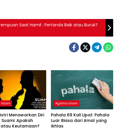
 Perempuan Saat Hamil : Pertanda Baik atau Buruk?
 Islam
Agama Islam
Istri Menawarkan Diri
Pahala 69 Kali Lipat: Pahala
 Suami: Apakah
Luar Biasa dari Amal yang
 atau Keutamaan?
Ikhlas