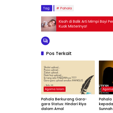
Tag:
Pahala
Kisah di Balik Arti Mimpi Bayi
Kuak Misterinya!
Pos Terkait
Agama Islam
Agama
Pahala Berkurang Gara-
Pahala 
gara Status: Hindari Riya
kepada
dalam Amal
Sunnah