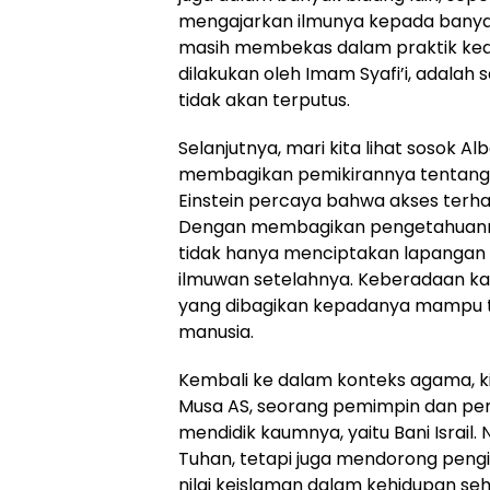
mengajarkan ilmunya kepada banyak 
masih membekas dalam praktik kea
dilakukan oleh Imam Syafi’i, adalah
tidak akan terputus.
Selanjutnya, mari kita lihat sosok A
membagikan pemikirannya tentang fisi
Einstein percaya bahwa akses terha
Dengan membagikan pengetahuannya
tidak hanya menciptakan lapangan b
ilmuwan setelahnya. Keberadaan ka
yang dibagikan kepadanya mampu t
manusia.
Kembali ke dalam konteks agama, kit
Musa AS, seorang pemimpin dan pe
mendidik kaumnya, yaitu Bani Israi
Tuhan, tetapi juga mendorong pen
nilai keislaman dalam kehidupan seha