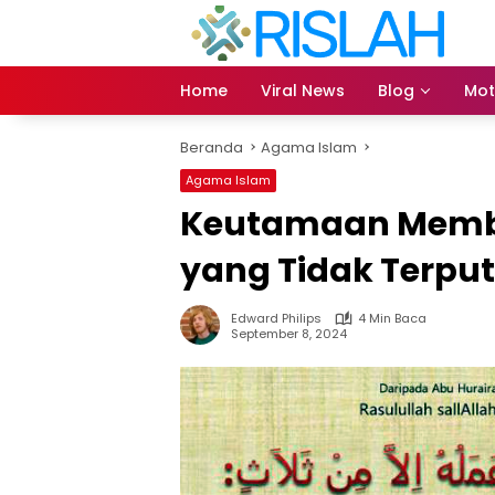
Langsung
ke
konten
Home
Viral News
Blog
Mot
Beranda
Agama Islam
Agama Islam
Keutamaan Memba
yang Tidak Terpu
Edward Philips
4 Min Baca
September 8, 2024