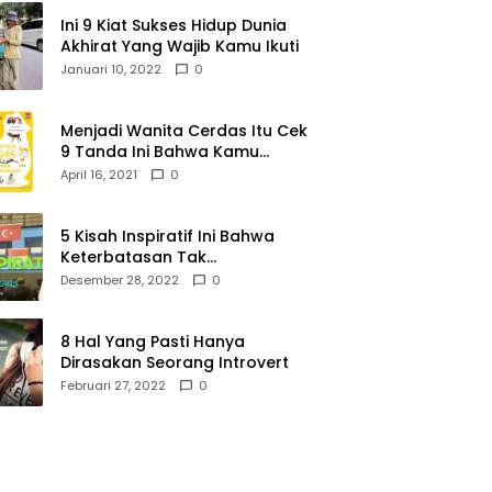
Ini 9 Kiat Sukses Hidup Dunia
Akhirat Yang Wajib Kamu Ikuti
Januari 10, 2022
0
Menjadi Wanita Cerdas Itu Cek
9 Tanda Ini Bahwa Kamu
Memang Wanita Cerdas
April 16, 2021
0
5 Kisah Inspiratif Ini Bahwa
Keterbatasan Tak
Menghalangi Segalanya
Desember 28, 2022
0
8 Hal Yang Pasti Hanya
Dirasakan Seorang Introvert
Februari 27, 2022
0