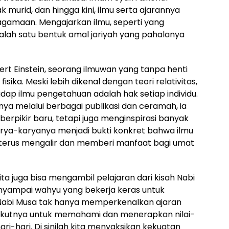
murid, dan hingga kini, ilmu serta ajarannya
gamaan. Mengajarkan ilmu, seperti yang
 salah satu bentuk amal jariyah yang pahalanya
lbert Einstein, seorang ilmuwan yang tanpa henti
ka. Meski lebih dikenal dengan teori relativitas,
dap ilmu pengetahuan adalah hak setiap individu.
 melalui berbagai publikasi dan ceramah, ia
erpikir baru, tetapi juga menginspirasi banyak
rya-karyanya menjadi bukti konkret bahwa ilmu
erus mengalir dan memberi manfaat bagi umat
a juga bisa mengambil pelajaran dari kisah Nabi
nyampai wahyu yang bekerja keras untuk
l. Nabi Musa tak hanya memperkenalkan ajaran
gikutnya untuk memahami dan menerapkan nilai-
ri-hari. Di sinilah kita menyaksikan kekuatan