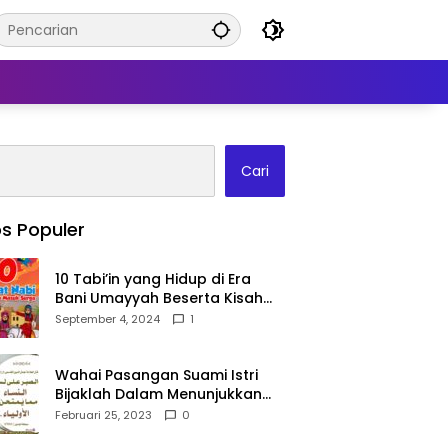
Cari
s Populer
10 Tabi’in yang Hidup di Era
Bani Umayyah Beserta Kisah
Teladan Mereka!
September 4, 2024
1
Wahai Pasangan Suami Istri
Bijaklah Dalam Menunjukkan
Kebahagiaanmu Di Publik
Februari 25, 2023
0