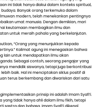
n ini tidak hanya diakui dalam konteks spiritual,
an budaya. Banyak orang terkemuka dalam
ga ilmuwan modern, telah menekankan pentingnya
aikan umat manusia. Dengan demikian, mari
genai keutamaan membagikan ilmu dan
atan untuk meraih pahala yang berkelanjutan.
tkan, “Orang yang menunjukkan kepada
ertinya.” Kalimat agung ini menegaskan bahwa
ng lain untuk mendapatkan ilmu akan
ganda. Sebagai contoh, seorang pengajar yang
nya mendidik siswanya, tetapi juga berkontribusi
bih baik. Hal ini menciptakan siklus positif di
uan terus berkembang dan diwariskan dari satu
gimplementasikan prinsip ini adalah Imam Syafi’i.
 yang tidak hanya ahli dalam ilmu fikih, tetapi
ti sastra dan bahasa. Imam Syafi’i dikenal