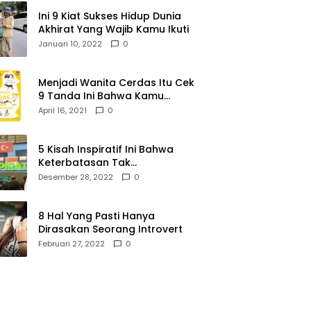
Ini 9 Kiat Sukses Hidup Dunia
Akhirat Yang Wajib Kamu Ikuti
Januari 10, 2022
0
Menjadi Wanita Cerdas Itu Cek
9 Tanda Ini Bahwa Kamu
Memang Wanita Cerdas
April 16, 2021
0
5 Kisah Inspiratif Ini Bahwa
Keterbatasan Tak
Menghalangi Segalanya
Desember 28, 2022
0
8 Hal Yang Pasti Hanya
Dirasakan Seorang Introvert
Februari 27, 2022
0