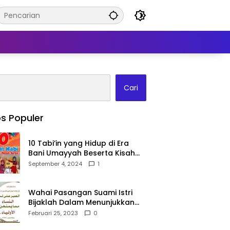
Cari
s Populer
10 Tabi’in yang Hidup di Era
Bani Umayyah Beserta Kisah
Teladan Mereka!
September 4, 2024
1
Wahai Pasangan Suami Istri
Bijaklah Dalam Menunjukkan
Kebahagiaanmu Di Publik
Februari 25, 2023
0