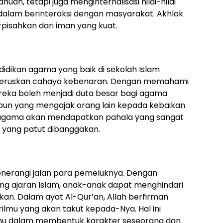
n, tetapi juga menginternalisasi nilai-nilai
alam berinteraksi dengan masyarakat. Akhlak
pisahkan dari iman yang kuat.
dikan agama yang baik di sekolah Islam
eneruskan cahaya kebenaran. Dengan memahami
eka boleh menjadi duta besar bagi agama
a pun yang mengajak orang lain kepada kebaikan
agama akan mendapatkan pahala yang sangat
 yang patut dibanggakan.
nerangi jalan para pemeluknya. Dengan
 ajaran Islam, anak-anak dapat menghindari
an. Dalam ayat Al-Qur’an, Allah berfirman
lmu yang akan takut kepada-Nya. Hal ini
mu dalam membentuk karakter seseorang dan