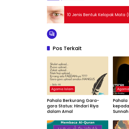
10 Jenis Bentuk Kelopak Mata
Pos Terkait
Agama Islam
Agama
Pahala Berkurang Gara-
Pahala 
gara Status: Hindari Riya
kepada
dalam Amal
Sunnah