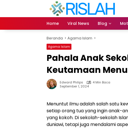
Langsung
ke
konten
Home
Viral News
Blog
Mot
Beranda
Agama Islam
Agama Islam
Pahala Anak Sekol
Keutamaan Menu
Edward Philips
4 Min Baca
September 1, 2024
Menuntut ilmu adalah salah satu ke
setiap orang tua yang ingin anak
yang kokoh. Di sekolah-sekolah Isla
duniawi, tetapi juga mendalami aspe