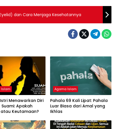
 (Eyelid) dan Cara Menjaga Kesehatannya
 Islam
Agama Islam
Istri Menawarkan Diri
Pahala 69 Kali Lipat: Pahala
 Suami: Apakah
Luar Biasa dari Amal yang
 atau Keutamaan?
Ikhlas