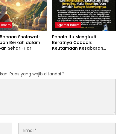
 Islam
Agama Islam
 Bacaan Sholawat:
Pahala Itu Mengikuti
ah Berkah dalam
Beratnya Cobaan:
an Sehari-Hari
Keutamaan Kesabaran
dalam Ujian
kan.
Ruas yang wajib ditandai
*