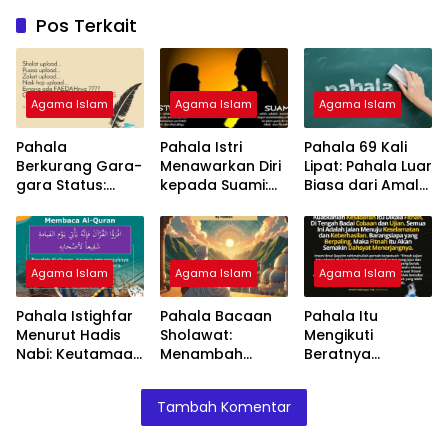
Pos Terkait
Agama Islam
Agama Islam
Agama Islam
Pahala
Pahala Istri
Pahala 69 Kali
Berkurang Gara-
Menawarkan Diri
Lipat: Pahala Luar
gara Status:
kepada Suami:
Biasa dari Amal
Hindari Riya
Apakah Sunnah
yang Ikhlas
dalam Amal
atau
Keutamaan?
Agama Islam
Agama Islam
Agama Islam
Pahala Istighfar
Pahala Bacaan
Pahala Itu
Menurut Hadis
Sholawat:
Mengikuti
Nabi: Keutamaan
Menambah
Beratnya
Memohon
Berkah dalam
Cobaan:
Ampunan
Kehidupan
Keutamaan
Tambah Komentar
Sehari-Hari
Kesabaran
dalam Ujian