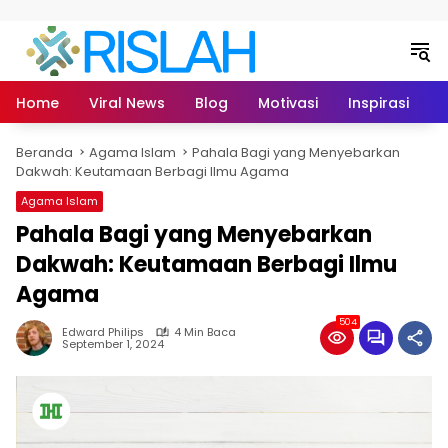
Langsung ke konten
Home
Viral News
Blog
Motivasi
Inspirasi
L
Beranda
Agama Islam
Pahala Bagi yang Menyebarkan
Dakwah: Keutamaan Berbagi Ilmu Agama
Agama Islam
Pahala Bagi yang Menyebarkan
Dakwah: Keutamaan Berbagi Ilmu
Agama
504
Edward Philips
4 Min Baca
September 1, 2024