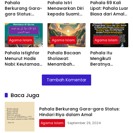
Pahala
Pahala Istri
Pahala 69 Kali
Berkurang Gara-
Menawarkan Diri
Lipat: Pahala Luar
gara Status:
kepada Suami:
Biasa dari Amal
Hindari Riya
Apakah Sunnah
yang Ikhlas
dalam Amal
atau
Keutamaan?
Agama Islam
Agama Islam
Agama Islam
Pahala Istighfar
Pahala Bacaan
Pahala Itu
Menurut Hadis
Sholawat:
Mengikuti
Nabi: Keutamaan
Menambah
Beratnya
Memohon
Berkah dalam
Cobaan:
Ampunan
Kehidupan
Keutamaan
Tambah Komentar
Sehari-Hari
Kesabaran
dalam Ujian
Baca Juga
Pahala Berkurang Gara-gara Status:
Hindari Riya dalam Amal
Agama Islam
September 29, 2024