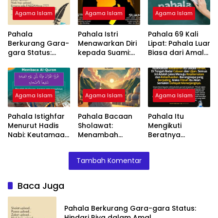
Agama Islam
Agama Islam
Agama Islam
Pahala
Pahala Istri
Pahala 69 Kali
Berkurang Gara-
Menawarkan Diri
Lipat: Pahala Luar
gara Status:
kepada Suami:
Biasa dari Amal
Hindari Riya
Apakah Sunnah
yang Ikhlas
dalam Amal
atau
Keutamaan?
Agama Islam
Agama Islam
Agama Islam
Pahala Istighfar
Pahala Bacaan
Pahala Itu
Menurut Hadis
Sholawat:
Mengikuti
Nabi: Keutamaan
Menambah
Beratnya
Memohon
Berkah dalam
Cobaan:
Ampunan
Kehidupan
Keutamaan
Tambah Komentar
Sehari-Hari
Kesabaran
dalam Ujian
Baca Juga
Pahala Berkurang Gara-gara Status:
Hindari Riya dalam Amal