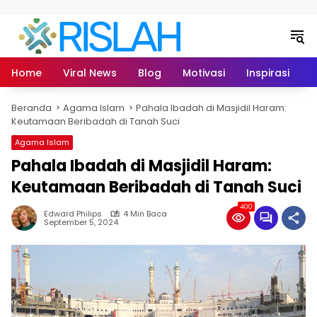
Langsung ke konten
Home
Viral News
Blog
Motivasi
Inspirasi
L
Beranda
Agama Islam
Pahala Ibadah di Masjidil Haram:
Keutamaan Beribadah di Tanah Suci
Agama Islam
Pahala Ibadah di Masjidil Haram:
Keutamaan Beribadah di Tanah Suci
400
Edward Philips
4 Min Baca
September 5, 2024